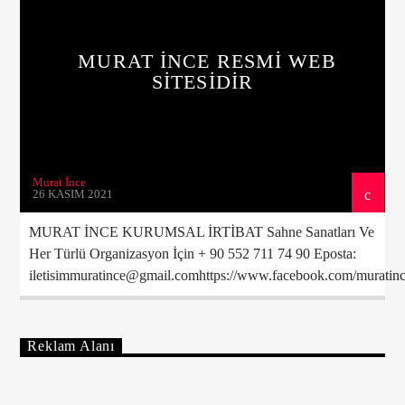
MURAT İNCE RESMİ WEB
Yayındaki Program
SİTESİDİR
Müzik Kutusu
08:00
12:00
Murat İnce
26 KASIM 2021
MURAT İNCE KURUMSAL İRTİBAT Sahne Sanatları Ve
Canlı Yayın
Her Türlü Organizasyon İçin + 90 552 711 74 90 Eposta:
iletisimmuratince@gmail.comhttps://www.facebook.com/muratince
Reklam Alanı