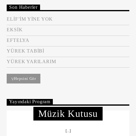
Son Haberler
ELİF’İM YİNE YOK
EKSİK
EFTELYA
YÜREK TABİBİ
YÜREK YARILARIM
Hepsini Gör
Yayındaki Program
Müzik Kutusu
[...]