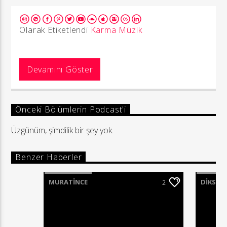
Olarak Etiketlendi
Karma Müzik
Devamını Göster
Önceki Bölümlerin Podcast'i
Üzgünüm, şimdilik bir şey yok.
Benzer Haberler
MURATINCE
DIKSIY
2