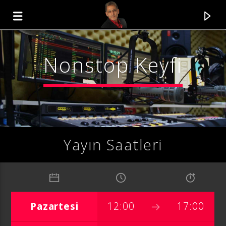
Nonstop Keyfi
0:00
Yayın Saatleri
Yayındaki Program
Pazartesi
12:00
17:00
Nonstop Keyfi
01:00
24:00