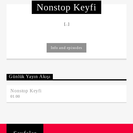
Nonstop Keyfi
[...]
Info and episodes
Günlük Yayın Akışı
Nonstop Keyfi
01:00