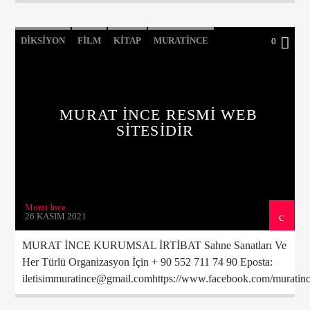
DIKSIYON
FILM
KITAP
MURATINCE
0
MÜZIK
RADYO
ŞIIR
TELEVIZYON
MURAT İNCE RESMİ WEB
SİTESİDİR
Murat İnce
26 KASIM 2021
MURAT İNCE KURUMSAL İRTİBAT Sahne Sanatları Ve
Her Türlü Organizasyon İçin + 90 552 711 74 90 Eposta:
iletisimmuratince@gmail.comhttps://www.facebook.com/muratince