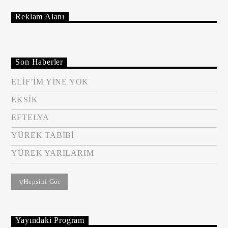
Reklam Alanı
Son Haberler
ELİF’İM YİNE YOK
EKSİK
EFTELYA
YÜREK TABİBİ
YÜREK YARILARIM
Hepsini Gör
Yayındaki Program