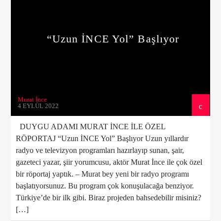
“Uzun İNCE Yol” Başlıyor
Yayındaki Program
Nonstop Keyfi
01:00
24:00
Murat İnce
4 EYLÜL 2022
DUYGU ADAMI MURAT İNCE İLE ÖZEL
Canlı Yayın
RÖPORTAJ “Uzun İNCE Yol” Başlıyor Uzun yıllardır
radyo ve televizyon programları hazırlayıp sunan, şair,
gazeteci yazar, şiir yorumcusu, aktör Murat İnce ile çok özel
bir röportaj yaptık. – Murat bey yeni bir radyo programı
başlatıyorsunuz. Bu program çok konuşulacağa benziyor.
Türkiye’de bir ilk gibi. Biraz projeden bahsedebilir misiniz?
[…]