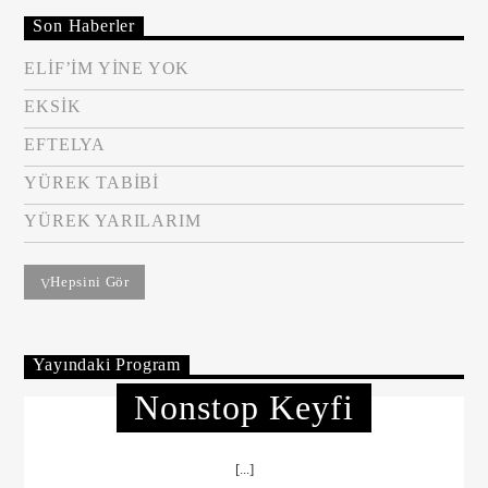
Son Haberler
ELİF’İM YİNE YOK
EKSİK
EFTELYA
YÜREK TABİBİ
YÜREK YARILARIM
Hepsini Gör
Yayındaki Program
Nonstop Keyfi
[...]