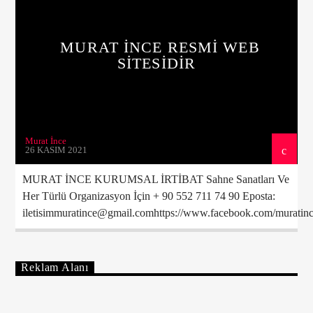
MURAT İNCE RESMİ WEB
Yayındaki Program
SİTESİDİR
Nonstop Keyfi
01:00
24:00
Murat İnce
26 KASIM 2021
MURAT İNCE KURUMSAL İRTİBAT Sahne Sanatları Ve
Canlı Yayın
Her Türlü Organizasyon İçin + 90 552 711 74 90 Eposta:
iletisimmuratince@gmail.comhttps://www.facebook.com/muratince
Reklam Alanı