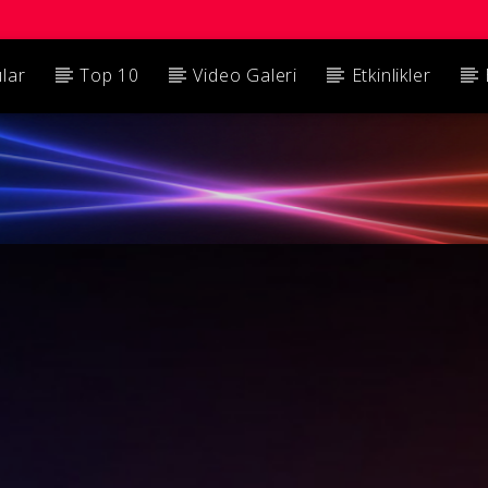
ılar
Top 10
Video Galeri
Etkinlikler