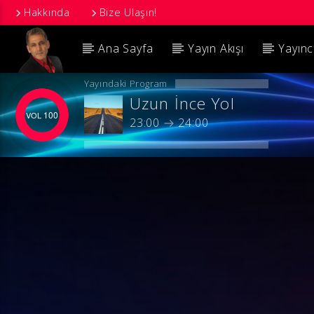
Hakkında
Bize Ulaşın!
Ana Sayfa
Yayın Akışı
Yayınc
Yayındaki Program
Uzun İnce Yol
100
23:00
24:00